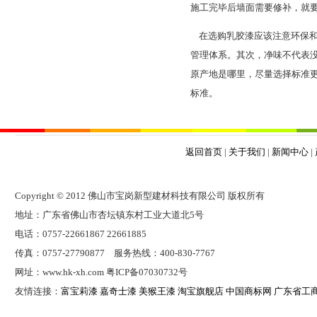
施工完毕后墙面需要修补，就
在选购乳胶漆应该注意环保和
管理体系。其次，净味不代表
原产地是哪里，尽量选择标准
标准。
返回首页
|
关于我们
|
新闻中心
|
Copyright © 2012 佛山市宝岗新型建材科技有限公司 版权所有
地址：广东省佛山市杏坛镇东村工业大道北5号
电话：0757-22661867 22661885
传真：0757-27790877 服务热线：400-830-7767
网址：www.hk-xh.com 粤ICP备07030732号
友情连接：
富宝莉漆
嘉奇士漆
美猴王漆
淘宝旗舰店
中国商标网
广东省工