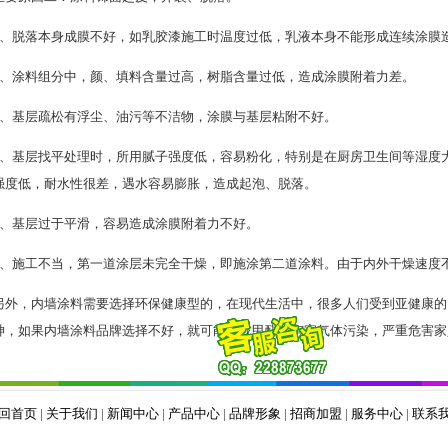
1、脱落本身成膜不好，如乳胶漆施工时温度过低，乳液本身不能形成连续涂膜
2、涂料组分中，颜、填料含量过高，树脂含量过低，造成涂膜附着力差。
3、基层疏松有浮尘、油污等不洁物，涂膜与基层粘附不好。
4、基层找平处理时，所用腻子强度低，容易粉化，特别是在厨房卫生间等湿度
强度低，耐水性很差，遇水容易膨胀，造成起泡、脱落。
5、基层过于平滑，容易造成涂膜附着力不好。
6、施工不当，第一道涂层未完全干燥，即施涂第二道涂料。由于内外干燥速度
另外，内墙涂料需要选择环保健康型的，在现代生活中，很多人们受到亚健康的
神，如果内墙涂料品牌选择不好，就可能造成甲醛等有害气体污染，严重危害家
回首页
|
关于我们
|
新闻中心
|
产品中心
|
品牌形象
|
招商加盟
|
服务中心
|
联系