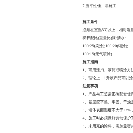
7.流平性佳、易施工
施工条件
必须在室温5℃以上，相对湿度
稀释配比(重量比)漆:清水:
100:25(刷涂);100:20(辊涂);
100:15(无气喷涂)
施工指南
1、可用漆扫、滚筒或喷涂方
2、理论上，1升该产品可以涂
注意事项
1、产品与工艺需正确配套使
2、基层应平整、牢固、干燥
3、墙体表面湿度不大于12%，
4、施工时必须做好劳动保护
5、未用完的涂料，需加盖密