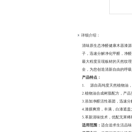
详细介绍：
清味原生态净醛健康木器漆源
子，迅速分解净化甲醛，净醛
最大程度呈现板材的天然纹理
全，为您创造清新自由的呼吸
产品特点：
1. 源自高纯度天然植物油
2.植物油合成树脂配方，产品
3.添加净醛活性基团，迅速分
4.漆膜爽滑，丰满，白漆遮
5.革新清味技术，优配无苯稀
适用范围：
适合追求生活品味