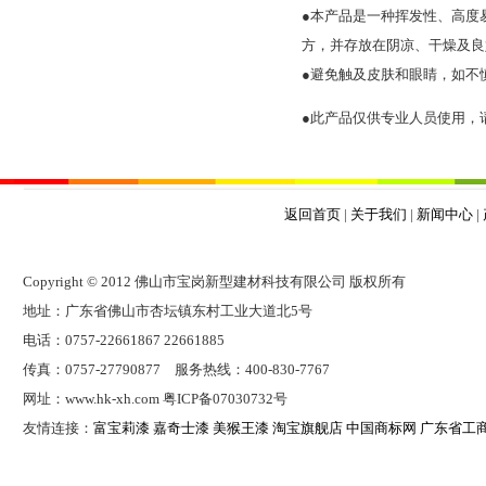
●本产品是一种挥发性、高度
方，并存放在阴凉、干燥及良
●避免触及皮肤和眼睛，如不
●此产品仅供专业人员使用，
返回首页
|
关于我们
|
新闻中心
|
Copyright © 2012 佛山市宝岗新型建材科技有限公司 版权所有
地址：广东省佛山市杏坛镇东村工业大道北5号
电话：0757-22661867 22661885
传真：0757-27790877 服务热线：400-830-7767
网址：www.hk-xh.com 粤ICP备07030732号
友情连接：
富宝莉漆
嘉奇士漆
美猴王漆
淘宝旗舰店
中国商标网
广东省工