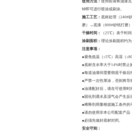
使用方法：
使用前请将油漆充
钟即可进行喷涂或刷涂。
施工工艺：
底材处理（240#
磨）→底漆（800#砂纸打磨
干燥时间：
（25℃）表干时间<
涂刷面积：
理论涂刷面积约为1
注意事项：
●避免低温（≤5℃）高湿（≥8
●底材含水率大于14%时禁止
●每道油漆间需要彻底干燥后
●严禁一次性厚涂，否则将导
●油漆配好后，请在可使用时
●固化剂遇水及湿气会产生反
●稀释剂用量根据施工条件的
●请勿使用非本公司配套产品
●必须先做好底材封闭。
安全守则：