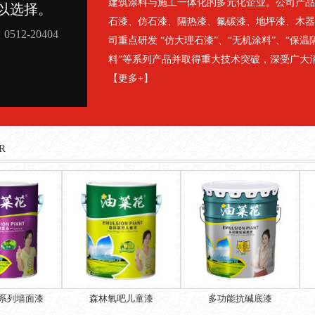
建筑涂料与施工一体化的多元化企业。公司产品
石漆、仿石漆、隔热漆、氟碳漆、地坪漆、木器
司重点研发 “仿大理石漆”、“无机涂料”、“保温
料”等系列产品并取得重大技术突破，深受广大消
【
更多+
】
R
墙面漆
森林氧吧儿童漆
多功能抗碱底漆