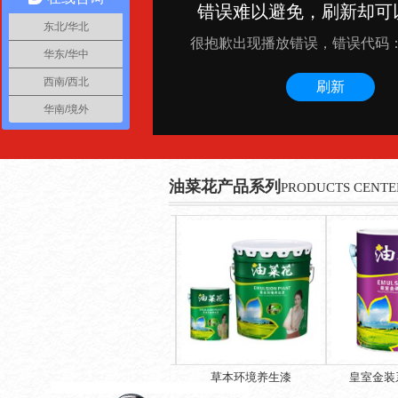
东北/华北
华东/华中
西南/西北
华南/境外
油菜花产品系列
PRODUCTS CENTE
竹炭净醛全效墙面漆
草本环境养生漆
皇室金装系列