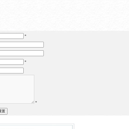
*
*
*