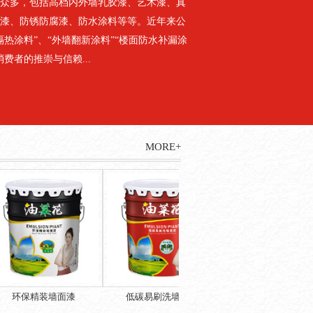
众多，包括高档内外墙乳胶漆、艺术漆、真
漆、防锈防腐漆、防水涂料等等。近年来公
隔热涂料”、“外墙翻新涂料”“楼面防水补漏涂
费者的推崇与信赖...
MORE+
环保精装墙面漆
低碳易刷洗墙面漆
竹炭清味净醛墙面漆