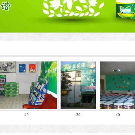
42
39
40